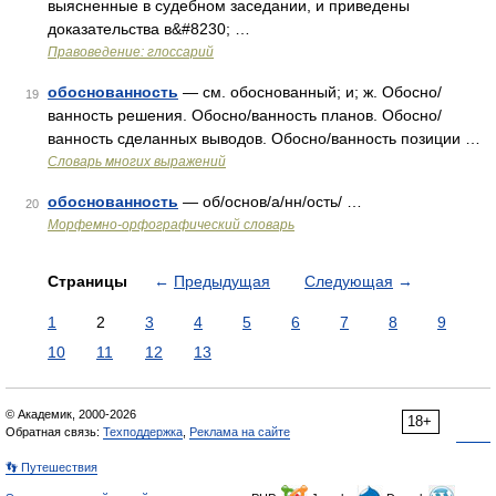
выясненные в судебном заседании, и приведены
доказательства в&#8230; …
Правоведение: глоссарий
обоснованность
— см. обоснованный; и; ж. Обосно/
19
ванность решения. Обосно/ванность планов. Обосно/
ванность сделанных выводов. Обосно/ванность позиции …
Словарь многих выражений
обоснованность
— об/основ/а/нн/ость/ …
20
Морфемно-орфографический словарь
Страницы
←
Предыдущая
Следующая
→
1
2
3
4
5
6
7
8
9
10
11
12
13
© Академик, 2000-2026
18+
Обратная связь:
Техподдержка
,
Реклама на сайте
👣 Путешествия