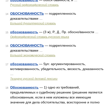
обоснованность
— обосн ованность, и …
13
Русский орфографический словарь
ОБОСНОВАННОСТЬ
— подкрепленность
14
доказательствами …
Большой бухгалтерский словарь
обоснованность
— (3 ж), Р., Д., Пр. обосно/ванности …
15
Орфографический словарь русского языка
ОБОСНОВАННОСТЬ
— подкрепленность
16
доказательствами …
Большой экономический словарь
обоснованность
— Syn: аргументированность,
17
мотивированность, убедительность, вескость, доказанность
…
Тезаурус русской деловой лексики
Обоснованность
— 1) одно из требований,
18
предъявляемых к судебному решению (решение является
обоснованным, если в нем изложены все имеющие
значение для дела обстоятельства, всесторонне и полно